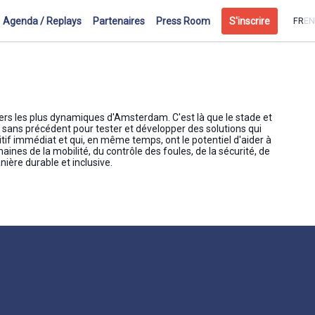
Agenda / Replays
Partenaires
Press Room
S'inscrire
FR
EN
iers les plus dynamiques d'Amsterdam. C'est là que le stade et
 sans précédent pour tester et développer des solutions qui
itif immédiat et qui, en même temps, ont le potentiel d'aider à
ines de la mobilité, du contrôle des foules, de la sécurité, de
ière durable et inclusive.