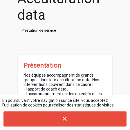
data
Prestation de service
Présentation
Nos équipes accompagnent de grands
groupes dans leur acculturation data. Nos
interventions couvrent dans ce cadre :
- l'apport de coach data ;
- l’accompagnement sur les objectifs et les
méthodologies d’analyses ;
En poursuivant votre navigation sur ce site, vous acceptez
- la construction de rapports de performance
l’utilisation de cookies pour réaliser des statistiques de visites.
; la définition de KPIs de suivi ;
- la mise en place d'une gouvernance sur la
donnée
-- la conduite du changement associée
Nous mettons l’accent sur l’acculturation des