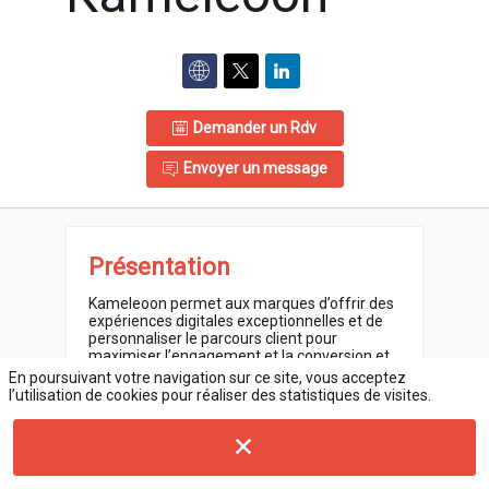
Demander un Rdv
Envoyer un message
Présentation
Kameleoon permet aux marques d’offrir des
expériences digitales exceptionnelles et de
personnaliser le parcours client pour
maximiser l’engagement et la conversion et
maximiser les revenus en ligne.
En poursuivant votre navigation sur ce site, vous acceptez
l’utilisation de cookies pour réaliser des statistiques de visites.
Kameleoon est une plateforme de
personnalisation IA et d’A/B testing qui aide
les product owners et les marketeurs à
adapter rapidement et automatiquement
leur site web - et plus généralement toute