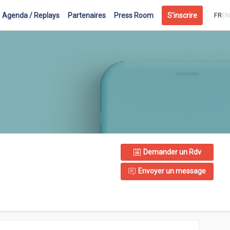
Agenda / Replays
Partenaires
Press Room
S'inscrire
FR
EN
Demander un Rdv
Envoyer un message