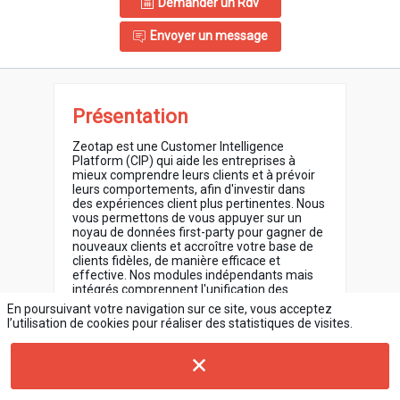
Demander un Rdv
Envoyer un message
Présentation
Zeotap est une Customer Intelligence
Platform (CIP) qui aide les entreprises à
mieux comprendre leurs clients et à prévoir
leurs comportements, afin d'investir dans
des expériences client plus pertinentes. Nous
vous permettons de vous appuyer sur un
noyau de données first-party pour gagner de
nouveaux clients et accroître votre base de
clients fidèles, de manière efficace et
effective. Nos modules indépendants mais
intégrés comprennent l'unification des
données clients, la résolution d'identité,
En poursuivant votre navigation sur ce site, vous acceptez
l'enrichissement, l'analyse et l'activation de
l’utilisation de cookies pour réaliser des statistiques de visites.
plus de 100 partenaires dans l'écosystème
marketing.
Année de création
2014